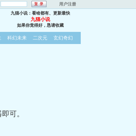
：
用户注册
九猫小说：看啥都有、更新最快
九猫小说
如果你觉得好，恳请收藏
生
科幻未来
二次元
玄幻奇幻
器即可。