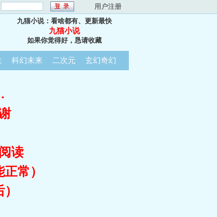
：
用户注册
九猫小说：看啥都有、更新最快
九猫小说
如果你觉得好，恳请收藏
生
科幻未来
二次元
玄幻奇幻
…
谢
阅读
能正常）
后）