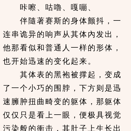
　　咔嚓、咕嚕、嘎嘣、
　　伴隨著赛斯的身体颤抖，一
连串诡异的响声从其体內发出，
他那看似和普通人一样的形体，
也开始迅速的变化起来。
　　其体表的黑袍被撑起，变成
了一个小巧的围脖，下方则是迅
速臃肿扭曲畸变的躯体，那躯体
仅仅只是看上一眼，便极具视觉
污染般的衝击，其肚子上生长出