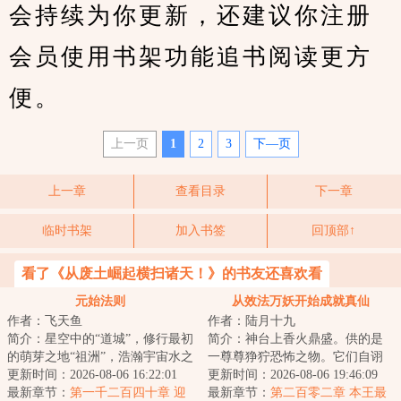
会持续为你更新，还建议你注册
会员使用书架功能追书阅读更方
便。
上一页
1
2
3
下—页
上一章
查看目录
下一章
临时书架
加入书签
回顶部↑
看了《从废土崛起横扫诸天！》的书友还喜欢看
元始法则
从效法万妖开始成就真仙
作者：飞天鱼
作者：陆月十九
简介：星空中的“道城”，修行最初
简介：神台上香火鼎盛。供的是
的萌芽之地“祖洲”，浩瀚宇宙水之
一尊尊狰狞恐怖之物。它们自诩
起源“神仓古泽”，虚暗禁区“战斧
更新时间：2026-08-06 16:22:01
为仙，不死不灭。林舒认真翻阅
更新时间：2026-08-06 19:46:09
座...
最新章节：
第一千二百四十章 迎
着仙法。他没有...
最新章节：
第二百零二章 本王最