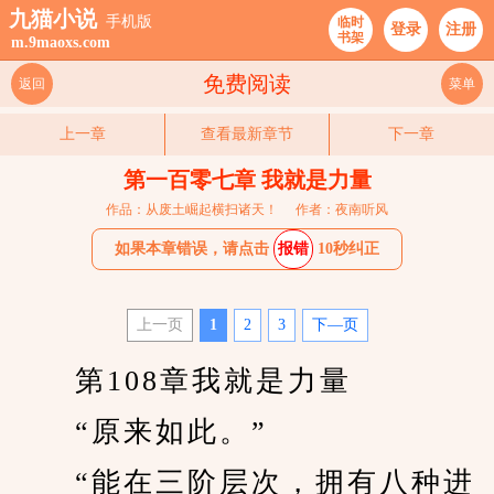
九猫小说
手机版
临时
登录
注册
书架
m.9maoxs.com
免费阅读
返回
菜单
上一章
查看最新章节
下一章
第一百零七章 我就是力量
作品：从废土崛起横扫诸天！
作者：夜南听风
如果本章错误，请点击
报错
10秒纠正
上一页
1
2
3
下—页
　　第108章我就是力量
　　“原来如此。”
　　“能在三阶层次，拥有八种进