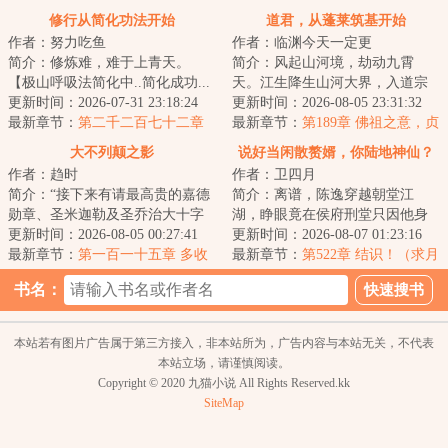
战姜难
擅以强凌弱
修行从简化功法开始
道君，从蓬莱筑基开始
作者：努力吃鱼
作者：临渊今天一定更
简介：修炼难，难于上青天。
简介：风起山河境，劫动九霄
【极山呼吸法简化中..简化成功...
天。江生降生山河大界，入道宗
极山呼吸法→呼吸!】陈斐深吸了
更新时间：2026-07-31 23:18:24
蓬莱，八岁许道、四载识文、六
更新时间：2026-08-05 23:31:32
一口气。【极...
最新章节：
第二千二百七十二章
载春秋已天道筑基...
最新章节：
第189章 佛祖之意，贞
至强者
龙菩萨
大不列颠之影
说好当闲散赘婿，你陆地神仙？
作者：趋时
作者：卫四月
简介：“接下来有请最高贵的嘉德
简介：离谱，陈逸穿越朝堂江
勋章、圣米迦勒及圣乔治大十字
湖，睁眼竟在侯府刑堂只因他身
骑士勋章、巴斯大十字骑士勋
更新时间：2026-08-05 00:27:41
为赘婿，却在大婚之日逃婚。不
更新时间：2026-08-07 01:23:16
章、维多利亚十...
最新章节：
第一百一十五章 多收
但不受侯府待见，...
最新章节：
第522章 结识！（求月
了三五斗
票）
书名：
本站若有图片广告属于第三方接入，非本站所为，广告内容与本站无关，不代表
本站立场，请谨慎阅读。
Copyright © 2020 九猫小说 All Rights Reserved.kk
SiteMap