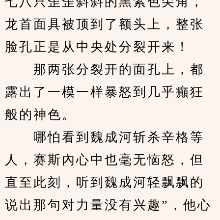
七八只歪歪斜斜的黑紫色尖角，
龙首面具被顶到了额头上，整张
脸孔正是从中央处分裂开来！
　　那两张分裂开的面孔上，都
露出了一模一样暴怒到几乎癲狂
般的神色。
　　哪怕看到魏成河斩杀辛格等
人，赛斯內心中也毫无恼怒，但
直至此刻，听到魏成河轻飘飘的
说出那句对力量没有兴趣”，他心