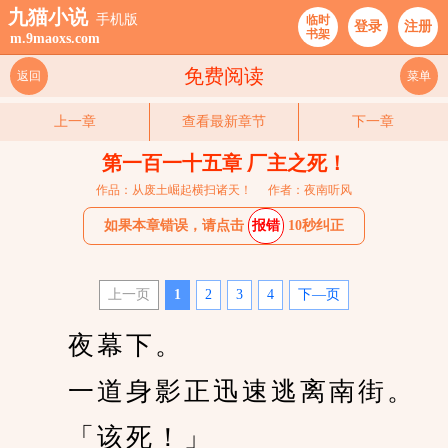
九猫小说
手机版
临时
登录
注册
书架
m.9maoxs.com
免费阅读
返回
菜单
上一章
查看最新章节
下一章
第一百一十五章 厂主之死！
作品：从废土崛起横扫诸天！
作者：夜南听风
如果本章错误，请点击
报错
10秒纠正
上一页
1
2
3
4
下—页
　　夜幕下。
　　一道身影正迅速逃离南街。
　　「该死！」