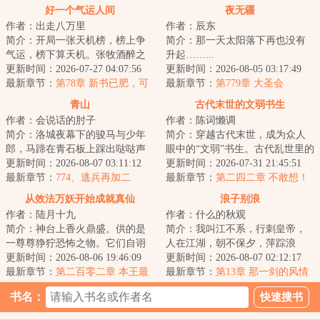
好一个气运人间
夜无疆
作者：出走八万里
作者：辰东
简介：开局一张天机榜，榜上争
简介：那一天太阳落下再也没有
气运，榜下算天机。张牧酒醉之
升起……...
间，穿越到了这个聚气运，修武
更新时间：2026-07-27 04:07:56
更新时间：2026-08-05 03:17:49
道的世界。有人...
最新章节：
第78章 新书已肥，可
最新章节：
第779章 大圣会
宰
青山
古代末世的文弱书生
作者：会说话的肘子
作者：陈词懒调
简介：洛城夜幕下的骏马与少年
简介：穿越古代末世，成为众人
郎，马蹄在青石板上踩出哒哒声
眼中的“文弱”书生。古代乱世里的
响。他仿佛说书先生故事中的人
更新时间：2026-08-07 03:11:12
逃生、打怪、基建文。...
更新时间：2026-07-31 21:45:51
物，从云瀑中来...
最新章节：
774、逃兵再加二
最新章节：
第二四二章 不敢想！
从效法万妖开始成就真仙
浪子别浪
作者：陆月十九
作者：什么的秋观
简介：神台上香火鼎盛。供的是
简介：我叫江不系，行刺皇帝，
一尊尊狰狞恐怖之物。它们自诩
人在江湖，朝不保夕，萍踪浪
为仙，不死不灭。林舒认真翻阅
更新时间：2026-08-06 19:46:09
迹。他们都管我叫浪子，最开始
更新时间：2026-08-07 02:12:17
着仙法。他没有...
最新章节：
第二百零二章 本王最
我以为是因我飘零...
最新章节：
第13章 那一剑的风情
擅以强凌弱
书名：