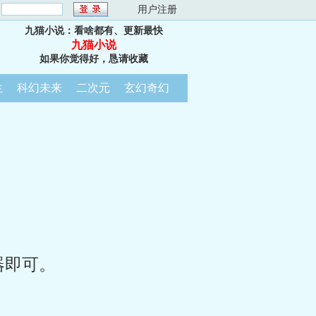
：
用户注册
九猫小说：看啥都有、更新最快
九猫小说
如果你觉得好，恳请收藏
生
科幻未来
二次元
玄幻奇幻
器即可。