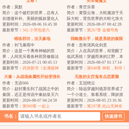
太尊！
矢车菊魔女
作者：莫默
作者：青空乐章
简介：这个破烂的世界，总有人
简介：黄昏云海，大蛇遨游于天
在缝缝补补。美丽的狐妖显化人
际大蛇，背负世界的大蛇七块大
身，毛茸茸的尾巴在身后摇曳生
更新时间：2026-08-06 16:45:38
陆于蛇背之上起伏，亿万生灵随
更新时间：2026-08-07 00:42:28
姿，望着少年：...
最新章节：
342.小哭包老六
之于云海飘摇这...
最新章节：
第267章 金穗号角
错练邪功，法天象地
我略微出手，就是系统的极限
作者：剑飞暴雨中
作者：忽有清风化剑意
简介：这是一个离奇神秘的世
简介：人在高武世界，却觉醒了
界，人间充斥着各种邪异修炼法
低武系统！穿越而来的江野，本
门，人一旦修炼，轻者容貌性情
更新时间：2026-07-21 00:45:13
已经对金手指彻底失望。没想
更新时间：2026-08-07 01:17:14
变化，入魔发癫，...
最新章节：
武侠新书《全满级神
到......只要获得...
最新章节：
第648章 神权，剥夺！
功，全江湖只有我能练成》
（二合一求月票）
大秦：从战场捡属性开始变强长
无敌的女厉鬼有点恋爱脑
作者：无谅666
作者：五冠绝尘
生
简介：赵封重生到了战国之中的
简介：陆远穿越到诡异世界成了
秦国，还正是传说中秦始皇灭六
一个小道士。靠着系统，降妖抓
国一统天下的时期，年龄到了被
更新时间：2026-08-07 04:24:50
鬼在关外这一地界小有名气。直
更新时间：2026-08-05 23:16:36
征召入伍，分配...
最新章节：
第960章 一起上
到有一天出任务...
最新章节：
第297章 此山无神名
书名：