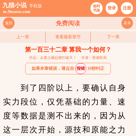
九猫小说
手机版
临时
登录
注册
书架
m.9maoxs.com
免费阅读
返回
菜单
上一章
查看最新章节
下一章
第一百三十二章 算我一个如何？
作品：从废土崛起横扫诸天！
作者：夜南听风
如果本章错误，请点击
报错
10秒纠正
　　到了四阶以上，要确认自身
实力段位，仅凭基础的力量、速
度等数据是测不出来的，因为从
这一层次开始，源技和原能之力