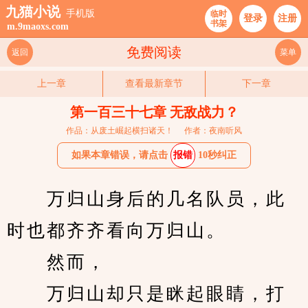
九猫小说
手机版
临时
登录
注册
书架
m.9maoxs.com
免费阅读
返回
菜单
上一章
查看最新章节
下一章
第一百三十七章 无敌战力？
作品：从废土崛起横扫诸天！
作者：夜南听风
如果本章错误，请点击
报错
10秒纠正
　　万归山身后的几名队员，此
时也都齐齐看向万归山。
　　然而，
　　万归山却只是眯起眼睛，打