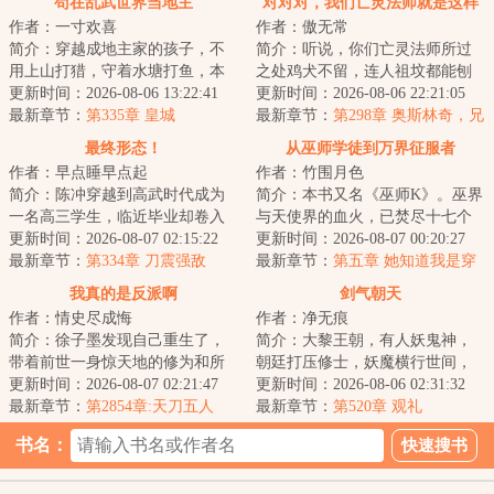
苟在乱武世界当地主
对对对，我们亡灵法师就是这样
作者：一寸欢喜
作者：傲无常
的
简介：穿越成地主家的孩子，不
简介：听说，你们亡灵法师所过
用上山打猎，守着水塘打鱼，本
之处鸡犬不留，连人祖坟都能刨
身就是撞大运。不料，竟然还有
更新时间：2026-08-06 13:22:41
个精光？对对对，你说的都对，
更新时间：2026-08-06 22:21:05
补贴系统。《铁...
最新章节：
第335章 皇城
我们亡灵法师就...
最新章节：
第298章 奥斯林奇，兄
弟再重逢！
最终形态！
从巫师学徒到万界征服者
作者：早点睡早点起
作者：竹围月色
简介：陈冲穿越到高武时代成为
简介：本书又名《巫师K》。巫界
一名高三学生，临近毕业却卷入
与天使界的血火，已焚尽十七个
一场精心编织的阴谋。身陷绝
更新时间：2026-08-07 02:15:22
千年，灰烬中即将绽开第十八个
更新时间：2026-08-07 00:20:27
境，他的眼前突然...
最新章节：
第334章 刀震强敌
纪元的花。一...
最新章节：
第五章 她知道我是穿
越者
我真的是反派啊
剑气朝天
作者：情史尽成悔
作者：净无痕
简介：徐子墨发现自己重生了，
简介：大黎王朝，有人妖鬼神，
带着前世一身惊天地的修为和所
朝廷打压修士，妖魔横行世间，
有的记忆。但剧本不对的是，重
更新时间：2026-08-07 02:21:47
百姓生灵涂炭，李凡奉师命出山
更新时间：2026-08-06 02:31:32
生不都是主角的...
最新章节：
第2854章:天刀五人
斩妖，却卷入一...
最新章节：
第520章 观礼
组，让座
书名：