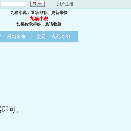
：
用户注册
九猫小说：看啥都有、更新最快
九猫小说
如果你觉得好，恳请收藏
生
科幻未来
二次元
玄幻奇幻
器即可。