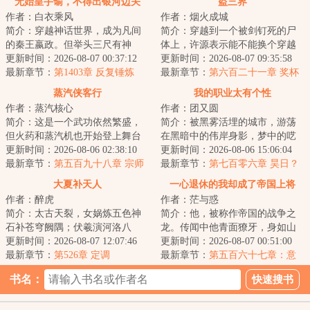
无始皇手谕，不得出银河边关
盗三界
作者：白衣乘风
作者：烟火成城
简介：穿越神话世界，成为凡间
简介：穿越到一个被剑钉死的尸
的秦王嬴政。但举头三尺有神
体上，许源表示能不能换个穿越
明，普天之下岂为王土？好在遗
更新时间：2026-08-07 00:37:12
对象，否则自己一附身就又又又
更新时间：2026-08-07 09:35:58
迹系统觉醒，只要...
最新章节：
第1403章 反复锤炼
死了。面对这位...
最新章节：
第六百二十一章 奖杯
蒸汽侠客行
我的职业太有个性
作者：蒸汽核心
作者：团又圆
简介：这是一个武功依然繁盛，
简介：被黑雾活埋的城市，游荡
但火药和蒸汽机也开始登上舞台
在黑暗中的伟岸身影，梦中的呓
的世界。钢铁、火药和内功心法
更新时间：2026-08-06 02:38:10
语，如山岳的金属残骸，这是一
更新时间：2026-08-06 15:06:04
同台竞技，战舰...
最新章节：
第五百九十八章 宗师
个疯狂的世界，...
最新章节：
第七百零六章 昊日？
归真
终墟？黑白流光？
大夏补天人
一心退休的我却成了帝国上将
作者：醉虎
作者：茫与惑
简介：太古天裂，女娲炼五色神
简介：他，被称作帝国的战争之
石补苍穹阙隅；伏羲演河洛八
龙。传闻中他青面獠牙，身如山
卦，定地维之乱。然魔氛未绝，
更新时间：2026-08-07 12:07:46
岳，长着三头六臂，每天都要吃
更新时间：2026-08-07 00:51:00
遂有“补天阁”承...
最新章节：
第526章 定调
掉上百万人才能...
最新章节：
第五百六十七章：意
外，症结
书名：