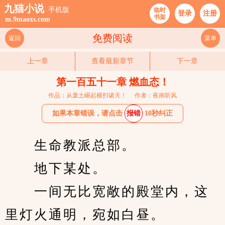
九猫小说
手机版
临时
登录
注册
书架
m.9maoxs.com
免费阅读
返回
菜单
上一章
查看最新章节
下一章
第一百五十一章 燃血态！
作品：从废土崛起横扫诸天！
作者：夜南听风
如果本章错误，请点击
报错
10秒纠正
　　生命教派总部。
　　地下某处。
　　一间无比宽敞的殿堂内，这
里灯火通明，宛如白昼。