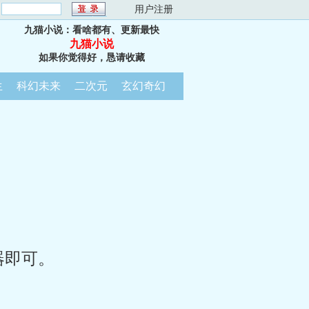
：
用户注册
九猫小说：看啥都有、更新最快
九猫小说
如果你觉得好，恳请收藏
生
科幻未来
二次元
玄幻奇幻
器即可。