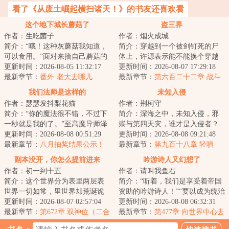
看了《从废土崛起横扫诸天！》的书友还喜欢看
这个地下城长蘑菇了
盗三界
作者：生吃菌子
作者：烟火成城
简介：“哦！这种灰蘑菇我知道，
简介：穿越到一个被剑钉死的尸
可以食用。”面对来摘自己蘑菇的
体上，许源表示能不能换个穿越
冒险者，林珺默默在那丛灰蘑菇
更新时间：2026-08-05 11:32:17
对象，否则自己一附身就又又又
更新时间：2026-08-07 17:29:18
里催生出了...
最新章节：
番外·老大去哪儿
死了。面对这位...
最新章节：
第六百二十二章 战斗
（下）
的原本结局！
我们法师是这样的
未知入侵
作者：瑟瑟发抖梨花猫
作者：荆柯守
简介：“你的魔法很不错，不过下
简介：深海之中，未知入侵，邪
一秒就是我的了。”至高魔导师泽
崇与第四天灾，谁才是入侵者？...
利尔。穿越到剑与魔法的异世
更新时间：2026-08-08 00:51:29
更新时间：2026-08-08 09:21:48
界，泽利尔获...
最新章节：
八月抽奖结果公示！
最新章节：
第九百十八章 轻嗔
副本没开，你怎么提前进来
吟游诗人又幻想了
作者：初一到十五
作者：请叫我鱼右
了？！
简介：这个世界分为表里两层表
简介：“听着，我们是享受着帝国
世界一切如常，里世界却荒诞诡
资助的吟游诗人！”“要以成为统治
谲那里，超凡与扭曲并行，罪恶
更新时间：2026-08-07 02:57:04
者的喉舌、贵族们的传声筒为己
更新时间：2026-08-08 06:32:31
与欲念滋长一旦...
最新章节：
第672章 双神位（二合
任。既然...
最新章节：
第477章 向世界中心去
一）
（4k）