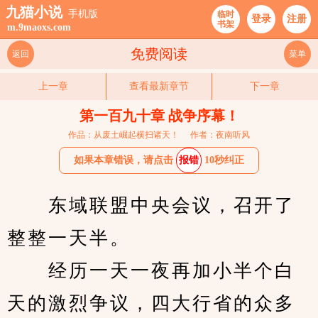
九猫小说
手机版
临时
登录
注册
书架
m.9maoxs.com
免费阅读
返回
菜单
上一章
查看最新章节
下一章
第一百九十章 战争序幕！
作品：从废土崛起横扫诸天！
作者：夜南听风
如果本章错误，请点击
报错
10秒纠正
　　东域联盟中央会议，召开了
整整一天半。
　　经历一天一夜再加小半个白
天的激烈争议，四大行省的众多