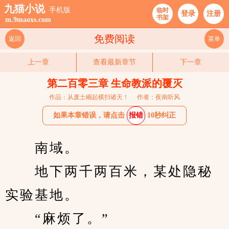
九猫小说
手机版
临时
登录
注册
书架
m.9maoxs.com
免费阅读
返回
菜单
上一章
查看最新章节
下一章
第二百零三章 生命教派的覆灭
作品：从废土崛起横扫诸天！
作者：夜南听风
如果本章错误，请点击
报错
10秒纠正
　　南域。
　　地下两千两百米，某处隐秘
实验基地。
　　“麻烦了。”