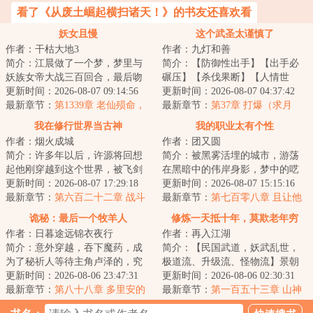
看了《从废土崛起横扫诸天！》的书友还喜欢看
妖女且慢
这个武圣太谨慎了
作者：干枯大地3
作者：九灯和善
简介：江晨做了一个梦，梦里与
简介：【防御性出手】【出手必
妖族女帝大战三百回合，最后吻
碾压】【杀伐果断】【人情世
了女帝。本来以为只是一场梦，
更新时间：2026-08-07 09:14:56
故】“我真不惹事，只是防御性先
更新时间：2026-08-07 04:37:42
没想到梦醒之后...
最新章节：
第1339章 老仙殒命，
下手为强。”穿...
最新章节：
第37章 打爆（求月
黎榭扬名
票）
我在修行世界当古神
我的职业太有个性
作者：烟火成城
作者：团又圆
简介：许多年以后，许源将回想
简介：被黑雾活埋的城市，游荡
起他刚穿越到这个世界，被飞剑
在黑暗中的伟岸身影，梦中的呓
钉在大桥上的那个晚上。那时的
更新时间：2026-08-07 17:29:18
语，如山岳的金属残骸，这是一
更新时间：2026-08-07 15:15:16
他以为这是个修...
最新章节：
第六百二十二章 战斗
个疯狂的世界，...
最新章节：
第七百零八章 且让他
的原本结局！
登门掂量掂量
诡秘：最后一个牧羊人
修炼一天抵十年，莫欺老年穷
作者：日暮途远锦衣夜行
作者：再入江湖
简介：意外穿越，吞下魔药，成
简介：【民国武道，妖武乱世，
为了秘祈人等待主角卢泽的，究
极道流、升级流、怪物流】景朝
竟是主的恩赐，还是绝望与疯
更新时间：2026-08-06 23:47:31
灭亡，新国建立，然内有军阀混
更新时间：2026-08-06 02:30:31
狂？卢泽不知，只...
最新章节：
第八十八章 多里安的
战，外有列强环...
最新章节：
第一百五十三章 山神
担忧
求救！震动金陵城！剑斩妖王！