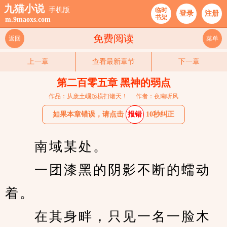
九猫小说
手机版
临时
登录
注册
书架
m.9maoxs.com
免费阅读
返回
菜单
上一章
查看最新章节
下一章
第二百零五章 黑神的弱点
作品：从废土崛起横扫诸天！
作者：夜南听风
如果本章错误，请点击
报错
10秒纠正
　　南域某处。
　　一团漆黑的阴影不断的蠕动
着。
　　在其身畔，只见一名一脸木