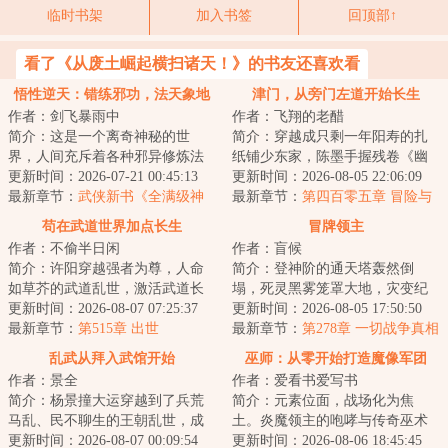
临时书架
加入书签
回顶部↑
看了《从废土崛起横扫诸天！》的书友还喜欢看
悟性逆天：错练邪功，法天象地
津门，从旁门左道开始长生
作者：剑飞暴雨中
作者：飞翔的老醋
简介：这是一个离奇神秘的世
简介：穿越成只剩一年阳寿的扎
界，人间充斥着各种邪异修炼法
纸铺少东家，陈墨手握残卷《幽
门，人一旦修炼，轻者容貌性情
更新时间：2026-07-21 00:45:13
冥扎纸术》，于白事街中挣扎求
更新时间：2026-08-05 22:06:09
变化，入魔发癫，...
最新章节：
武侠新书《全满级神
生。直到那夜，...
最新章节：
第四百零五章 冒险与
功，全江湖只有我能练成》
收获
苟在武道世界加点长生
冒牌领主
作者：不偷半日闲
作者：盲候
简介：许阳穿越强者为尊，人命
简介：登神阶的通天塔轰然倒
如草芥的武道乱世，激活武道长
塌，死灵黑雾笼罩大地，灾变纪
生面板。面板对他行为进行评
更新时间：2026-08-07 07:25:37
元降临。文明的薪火在高墙城池
更新时间：2026-08-05 17:50:50
估、结算，凡是有...
最新章节：
第515章 出世
中重燃，人们猎杀...
最新章节：
第278章 一切战争真相
乱武从拜入武馆开始
巫师：从零开始打造魔像军团
作者：景全
作者：爱看书爱写书
简介：杨景撞大运穿越到了兵荒
简介：元素位面，战场化为焦
马乱、民不聊生的王朝乱世，成
土。炎魔领主的咆哮与传奇巫术
为了被祖父偏爱的农户子，全家
更新时间：2026-08-07 00:09:54
对撞，将山脉破碎，令河流沸
更新时间：2026-08-06 18:45:45